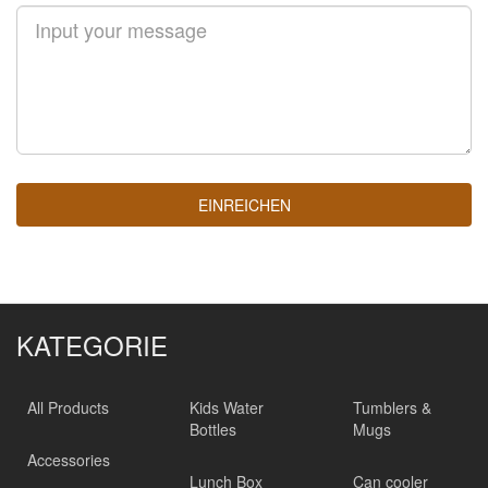
EINREICHEN
KATEGORIE
All Products
Kids Water
Tumblers &
Bottles
Mugs
Accessories
Lunch Box
Can cooler